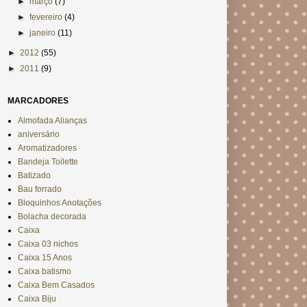
►
março
(7)
►
fevereiro
(4)
►
janeiro
(11)
►
2012
(55)
►
2011
(9)
MARCADORES
Almofada Alianças
aniversário
Aromatizadores
Bandeja Toilette
Batizado
Bau forrado
Bloquinhos Anotações
Bolacha decorada
Caixa
Caixa 03 nichos
Caixa 15 Anos
Caixa batismo
Caixa Bem Casados
Caixa Biju