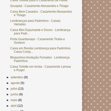
Caixa Toilette para o Casamento de Flávia
Sousplat - Casamento Alessandra e Thiago
Caixa Bem Casados - Casamento Alessandra
e Thiago
Lembranças para Padrinhos - Caixas
Variadas
Caixa Mini Espumante e Doces - Lembrança
para Padr...
Porta Guardanapo - Casamento Thalia e
Gustavo
Caixa em Renda Lembrança para Padrinhos
Caixa Comp...
Bloquinhos Anotação Forrados - Lembrança
Padrinhos
Caixa Toilette em renda - Casamento Larissa
e Roger
►
setembro
(9)
►
agosto
(5)
►
julho
(13)
►
junho
(9)
►
maio
(8)
►
abril
(12)