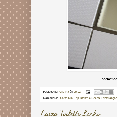
Encomendas
Postado por
Cristina
às
09:02
Marcadores:
Caixa Mini Espumante e Doces
,
Lembranças
Caixa Toilette Linho