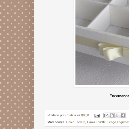
Encomendas
Postado por
Cristina
às
08:38
Marcadores:
Caixa Toalete
,
Caixa Toilette
,
Lenço Lágrimas