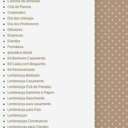
Casinha de Bonecas
Chá de Panela
Corporativo
Dia das crianças
Dia dos Professores
Difusores
Empresas
Eventos
Formatura
gravata e doces
Kit Banheiro Casamento
Kit Caixa com Bloquinho
Kit Personalizado
Lembrança Batizado
Lembrança Casamento
Lembrança Chá de Panelas
Lembrança Daminha e Pajem
Lembrança Nascimento
Lembrança para casamento
Lembrança para Pais
Lembranças
Lembranças Construtoras
Lembranças para Clientes