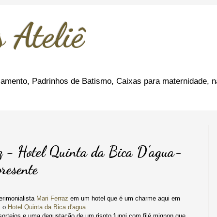
 Ateliê
amento, Padrinhos de Batismo, Caixas para maternidade, n
z - Hotel Quinta da Bica D'agua-
presente
erimonialista
Mari Ferraz
em um hotel que é um charme aqui em
, o
Hotel Quinta da Bica d'agua
.
 sorteios e uma degustação de um risoto fungi com filé mignon que