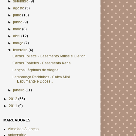
►
setembro
(9)
►
agosto
(5)
►
julho
(13)
►
junho
(9)
►
maio
(8)
►
abril
(12)
►
março
(7)
▼
fevereiro
(4)
Caixas Toilette - Casamento Adilse e Cleiton
Caixas Toaletes - Casamento Karla
Lenços Lágrimas de Alegria
Lembrança Padrinhos - Caixa Mini
Espumante e Doces...
►
janeiro
(11)
►
2012
(55)
►
2011
(9)
MARCADORES
Almofada Alianças
aniversário