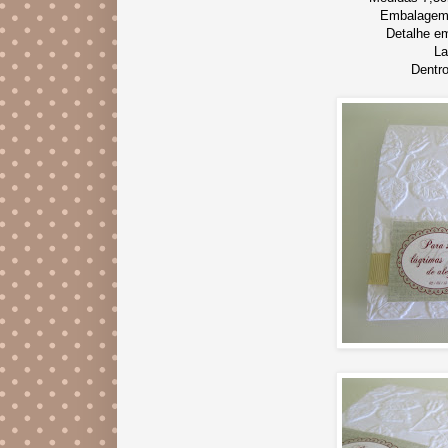
Embalagem 
Detalhe em
La
Dentro