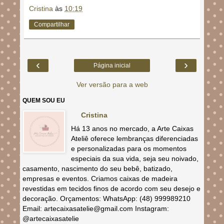
Cristina
às
10:19
Compartilhar
‹
›
Página inicial
Ver versão para a web
QUEM SOU EU
Cristina
Há 13 anos no mercado, a Arte Caixas
Ateliê oferece lembranças diferenciadas
e personalizadas para os momentos
especiais da sua vida, seja seu noivado,
casamento, nascimento do seu bebê, batizado,
empresas e eventos. Criamos caixas de madeira
revestidas em tecidos finos de acordo com seu desejo e
decoração. Orçamentos: WhatsApp: (48) 999989210
Email: artecaixasatelie@gmail.com Instagram:
@artecaixasatelie