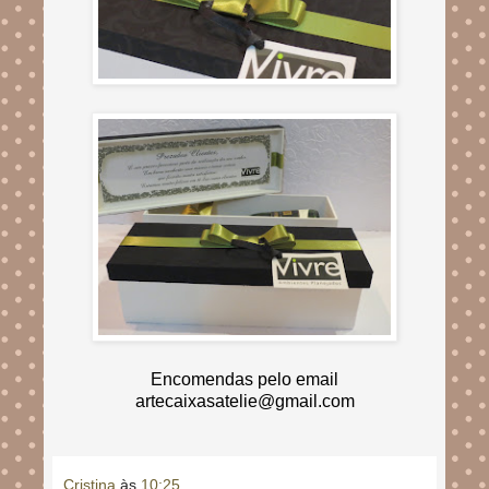
Encomendas pelo email
artecaixasatelie@gmail.com
Cristina
às
10:25