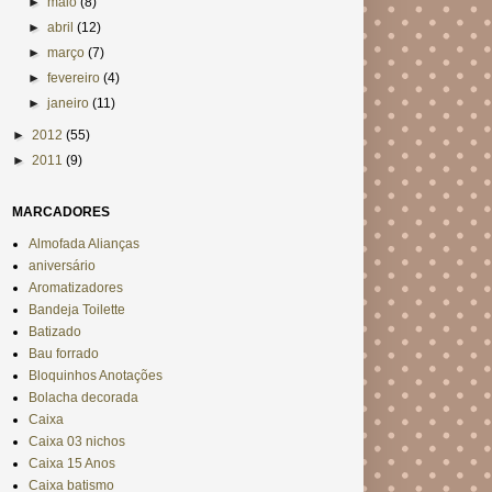
►
maio
(8)
►
abril
(12)
►
março
(7)
►
fevereiro
(4)
►
janeiro
(11)
►
2012
(55)
►
2011
(9)
MARCADORES
Almofada Alianças
aniversário
Aromatizadores
Bandeja Toilette
Batizado
Bau forrado
Bloquinhos Anotações
Bolacha decorada
Caixa
Caixa 03 nichos
Caixa 15 Anos
Caixa batismo