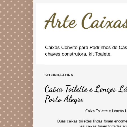
Arte Caixas
Caixas Convite para Padrinhos de Cas
chaves construtora, kit Toalete.
SEGUNDA-FEIRA
Caixa Toilette e Lenços 
Porto Alegre
Caixa Toilette e Lenços Lágrima
Duas caixas toilettes lindas foram encome
As caixas foram forradas em