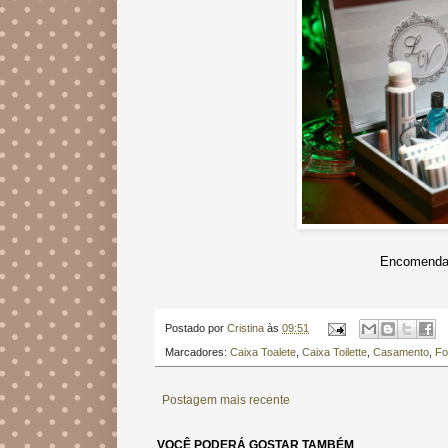
Encomendas
Postado por
Cristina
às
09:51
Marcadores:
Caixa Toalete
,
Caixa Toilette
,
Casamento
,
Fo
Postagem mais recente
VOCÊ PODERÁ GOSTAR TAMBÉM