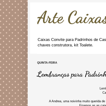
Arte Caixas
Caixas Convite para Padrinhos de Cas
chaves construtora, kit Toalete.
QUINTA-FEIRA
Lembranças para Padrinh
Lemb
Ca
A Andrea, uma noivinha muito querida de
Fizemos as as caix