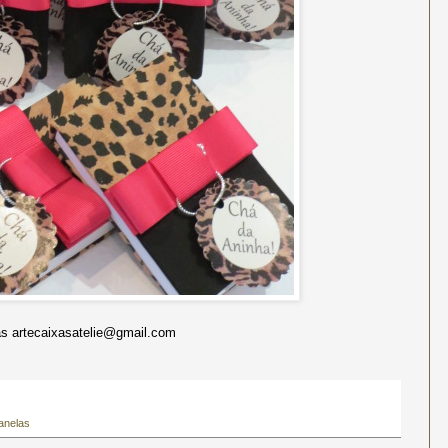
 artecaixasatelie@gmail.com
anelas