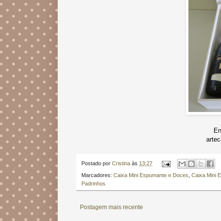
En
arte
Postado por
Cristina
às
13:27
Marcadores:
Caixa Mini Espumante e Doces
,
Caixa Mini 
Padrinhos
Postagem mais recente