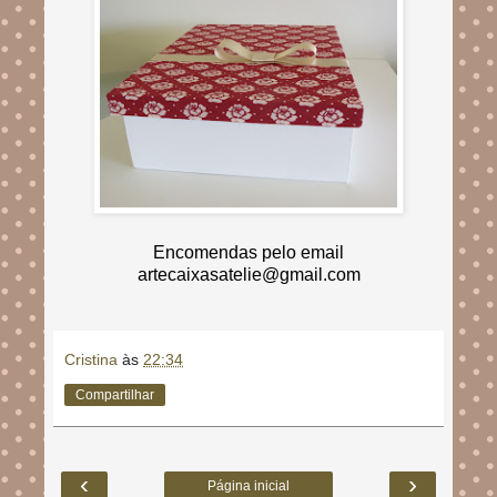
Encomendas pelo email
artecaixasatelie@gmail.com
Cristina
às
22:34
Compartilhar
‹
›
Página inicial