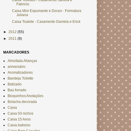
Caixa Toilettes - Casamento Sandra e
Fabricio
Caixa Mini Espumante e Doces - Formatura
Juliana
Caixa Toalete - Casamento Daniela e Erick
►
2012
(55)
►
2011
(9)
MARCADORES
Almofada Alianças
aniversário
Aromatizadores
Bandeja Toilette
Batizado
Bau forrado
Bloquinhos Anotações
Bolacha decorada
Caixa
Caixa 03 nichos
Caixa 15 Anos
Caixa batismo