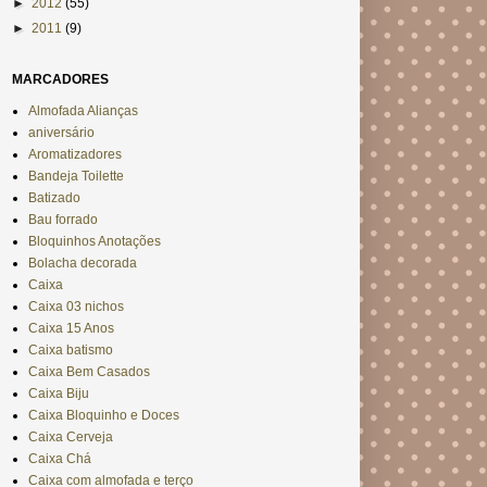
►
2012
(55)
►
2011
(9)
MARCADORES
Almofada Alianças
aniversário
Aromatizadores
Bandeja Toilette
Batizado
Bau forrado
Bloquinhos Anotações
Bolacha decorada
Caixa
Caixa 03 nichos
Caixa 15 Anos
Caixa batismo
Caixa Bem Casados
Caixa Biju
Caixa Bloquinho e Doces
Caixa Cerveja
Caixa Chá
Caixa com almofada e terço