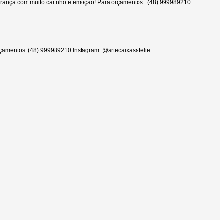
rança com muito carinho e emoção! Para orçamentos: (48) 999989210
çamentos: (48) 999989210 Instagram: @artecaixasatelie