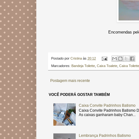
Encomendas pelo
Postado por
Cristina
às
20:12
Marcadores:
Bandeja Toilette
,
Caixa Toalete
,
Caixa Toilett
Postagem mais recente
VOCÊ PODERÁ GOSTAR TAMBÉM
Caixa Convite Padrinhos Batismo
Caixa Convite Padrinhos Batismo D
As caixas ganharam baby Chan...
Lembrança Padrinhos Batismo