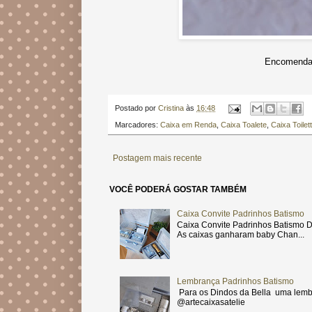
Encomendas
Postado por
Cristina
às
16:48
Marcadores:
Caixa em Renda
,
Caixa Toalete
,
Caixa Toilet
Postagem mais recente
VOCÊ PODERÁ GOSTAR TAMBÉM
Caixa Convite Padrinhos Batismo
Caixa Convite Padrinhos Batismo D
As caixas ganharam baby Chan...
Lembrança Padrinhos Batismo
Para os Dindos da Bella uma lemb
@artecaixasatelie