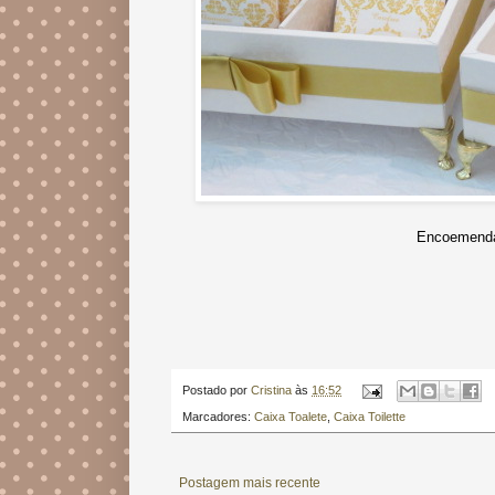
Encoemenda
Postado por
Cristina
às
16:52
Marcadores:
Caixa Toalete
,
Caixa Toilette
Postagem mais recente