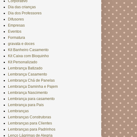
Corporativo
Dia das crianças
Dia dos Professores
Difusores
Empresas
Eventos
Formatura
gravata e doces
Kit Banheiro Casamento
Kit Caixa com Bloquinho
Kit Personalizado
Lembrança Batizado
Lembrança Casamento
Lembrança Chá de Panelas
Lembrança Daminha e Pajem
Lembrança Nascimento
Lembrança para casamento
Lembrança para Pais
Lembranças
Lembranças Construtoras
Lembranças para Clientes
Lembranças para Padrinhos
Lenço Lágrimas de Alegria