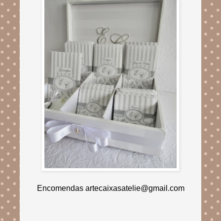
Encomendas artecaixasatelie@gmail.com