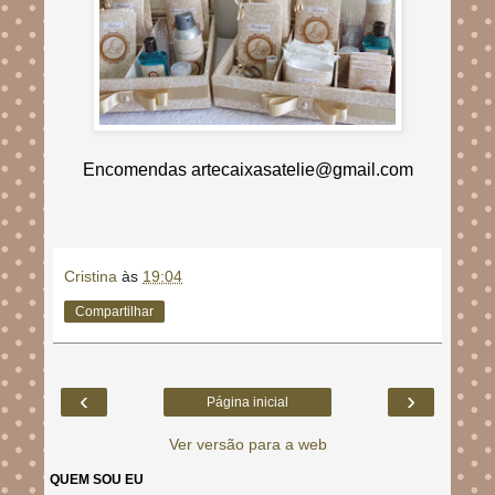
Encomendas artecaixasatelie@gmail.com
Cristina
às
19:04
Compartilhar
‹
›
Página inicial
Ver versão para a web
QUEM SOU EU